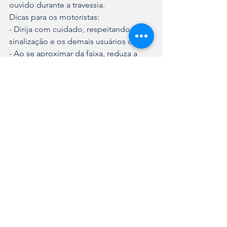
ouvido durante a travessia.
Dicas para os motoristas:
- Dirija com cuidado, respeitando a 
sinalização e os demais usuários da via.
- Ao se aproximar da faixa, reduza a 
velocidade.
- Sinalize aos demais veículos sua 
parada com o pisca-alerta.
- Dê preferência aos pedestres na faixa 
de pedestre.
- Inicie a marcha do veículo após a 
travessia completa dos pedestres.
- Não ultrapasse veículos parados 
antes da faixa de pedestre.