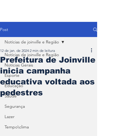
Post
Notícias de joinville e Região
12 de jan. de 2024
2 min de leitura
Notícias de joinville e Região
Prefeitura de Joinville
Notícias Gerais
inicia campanha
Esporte
educativa voltada aos
Educação
pedestres
Saúde
Segurança
Lazer
Tempo\clima