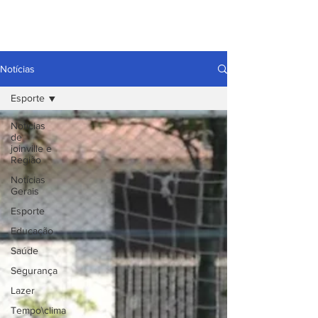
Notícias
Esporte
Notícias
de
joinville e
Região
Notícias
Gerais
Esporte
Educação
Saúde
Segurança
Lazer
Tempo\clima