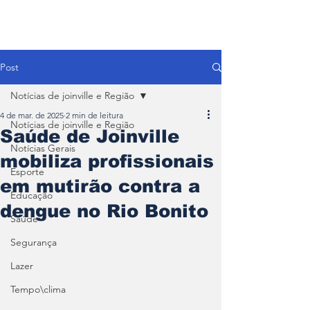
Post
Notícias de joinville e Região
4 de mar. de 2025
2 min de leitura
Notícias de joinville e Região
Saúde de Joinville
Notícias Gerais
mobiliza profissionais
Esporte
em mutirão contra a
Educação
dengue no Rio Bonito
Saúde
Segurança
Lazer
Tempo\clima