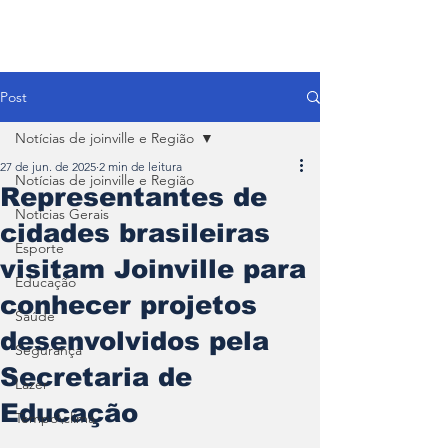
Post
Notícias de joinville e Região
27 de jun. de 2025
2 min de leitura
Notícias de joinville e Região
Representantes de
Notícias Gerais
cidades brasileiras
Esporte
visitam Joinville para
Educação
conhecer projetos
Saúde
desenvolvidos pela
Segurança
Secretaria de
Lazer
Educação
Tempo\clima