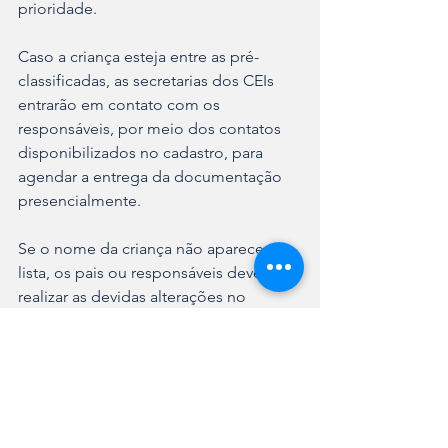
prioridade.
Caso a criança esteja entre as pré-
classificadas, as secretarias dos CEIs 
entrarão em contato com os 
responsáveis, por meio dos contatos 
disponibilizados no cadastro, para 
agendar a entrega da documentação 
presencialmente.
Se o nome da criança não aparecer na 
lista, os pais ou responsáveis devem 
realizar as devidas alterações no 
cadastro para continuarem 
participando das novas chamadas para 
preenchimento das vagas em CEIs 
municipais e conveniados ao longo de 
2025.