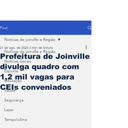
Post
Notícias de joinville e Região
21 de ago. de 2025
2 min de leitura
Notícias de joinville e Região
Prefeitura de Joinville
Notícias Gerais
divulga quadro com
Esporte
1,2 mil vagas para
Educação
CEIs conveniados
Saúde
Segurança
Lazer
Tempo\clima