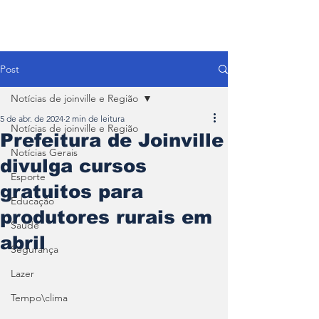
Post
Notícias de joinville e Região
5 de abr. de 2024
2 min de leitura
Notícias de joinville e Região
Prefeitura de Joinville
Notícias Gerais
divulga cursos
Esporte
gratuitos para
Educação
produtores rurais em
Saúde
abril
Segurança
Lazer
Tempo\clima