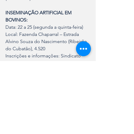
INSEMINAÇÃO ARTIFICIAL EM 
BOVINOS:
Data: 22 a 25 (segunda a quinta-feira)
Local: Fazenda Chaparral – Estrada 
Alvino Souza do Nascimento (Ribeirão 
do Cubatão), 4.520
Inscrições e informações: Sindicato 
Rural de Joinville (Leonardo: 9.9162-
6097)
DERIVADOS DO LEITE:
Data: 25 e 26 (quinta e sexta-feira)
Local: Cozinha Experimental da Escola 
Agrícola
Endereço: Rodovia SC 418, Km 0,3 - 
Pirabeiraba
Inscrições e informações: 