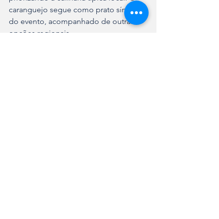
caranguejo segue como prato símbolo 
do evento, acompanhado de outras 
opções regionais.
A estrutura do evento inclui praça de 
alimentação, palco para shows, áreas 
de circulação, acessibilidade e apoio 
operacional. A organização é da 
Prefeitura de Araquari, com atuação 
integrada de secretarias municipais e 
parceiros institucionais.
Ver tudo
Posts recentes