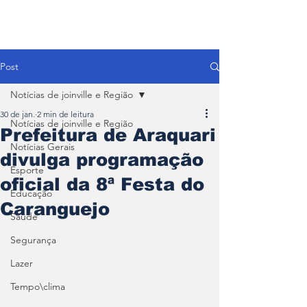
Post
Notícias de joinville e Região
30 de jan.
2 min de leitura
Notícias de joinville e Região
Prefeitura de Araquari
Notícias Gerais
divulga programação
Esporte
oficial da 8ª Festa do
Educação
Caranguejo
Saúde
Segurança
Lazer
Tempo\clima