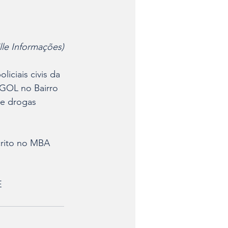
lle Informações)
ciais civis da 
GOL no Bairro 
e drogas 
E