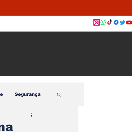
as de
le e
o
e
Segurança
ina