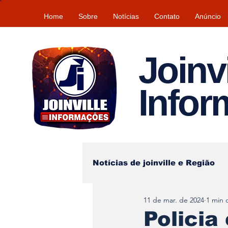
Home
Sobre
Notícias
Contato
Anúncio
Joinvi
Info
Notícias de joinville e Região
11 de mar. de 2024
1 min d
Lazer
Tempo\clima
Policia