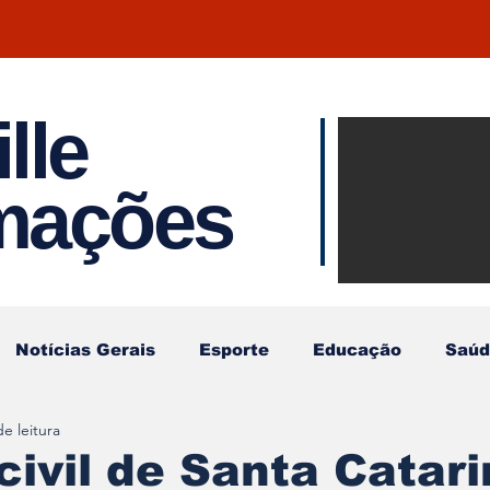
lle
Notíci
rmações
Joinvil
Regiã
Notícias Gerais
Esporte
Educação
Saúd
e leitura
 civil de Santa Catar