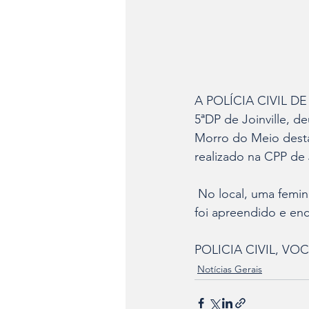
A POLÍCIA CIVIL DE S
5ªDP de Joinville, 
Morro do Meio desta
realizado na CPP de J
 No local, uma feminina franqueou a entrada, onde o respectivo veículo descrito no MBA 
foi apreendido e enc
POLICIA CIVIL, V
Notícias Gerais