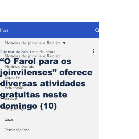
Post
Notícias de joinville e Região
7 de mar. de 2024
1 min de leitura
Notícias de joinville e Região
“O Farol para os
Notícias Gerais
joinvilenses” oferece
Esporte
diversas atividades
Educação
gratuitas neste
Saúde
domingo (10)
Segurança
Lazer
Tempo\clima