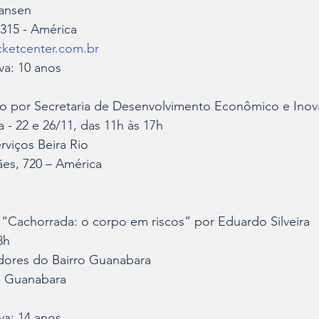
ansen
 315 - América
icketcenter.com.br
iva: 10 anos
Rio por Secretaria de Desenvolvimento Econômico e Ino
 - 22 e 26/11, das 11h às 17h
rviços Beira Rio
es, 720 – América
 “Cachorrada: o corpo em riscos” por Eduardo Silveira
8h
dores do Bairro Guanabara
 - Guanabara
iva: 14 anos