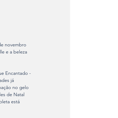
 de novembro 
le e a beleza 
ue Encantado - 
des já 
inação no gelo 
les de Natal 
leta está 