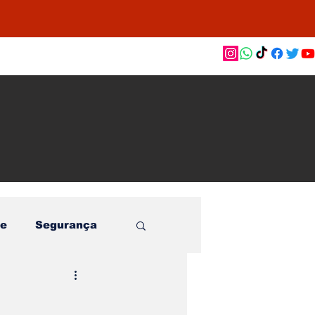
as de
le e
o
e
Segurança