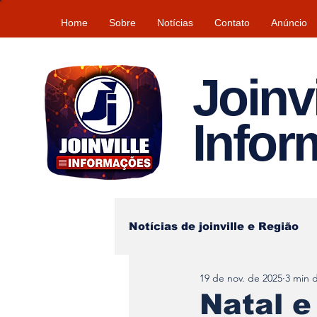
Home
Sobre
Notícias
Contato
Anúncio
Joinvi
Info
Notícias de joinville e Região
19 de nov. de 2025
3 min d
Lazer
Tempo\clima
Natal e