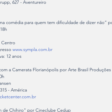
upp, 627 - Aventureiro
a comédia para quem tem dificuldade de dizer não” po
 18h
- Centro
gresso 
www.sympla.com.br
iva: 12 anos
m a Camerata Florianópolis por Arte Brasil Produções
0h
ansen
 315 - América
icketcenter.com.br
m de Chihiro" por Cineclube Cedup