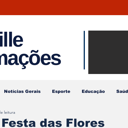
lle
Notíci
rmações
Joinvil
Regiã
Notícias Gerais
Esporte
Educação
Saúd
e leitura
 Festa das Flores