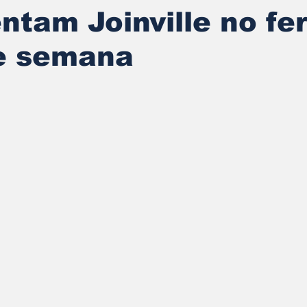
tam Joinville no fe
de semana