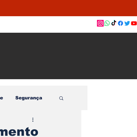
as de
le e
o
e
Segurança
amento