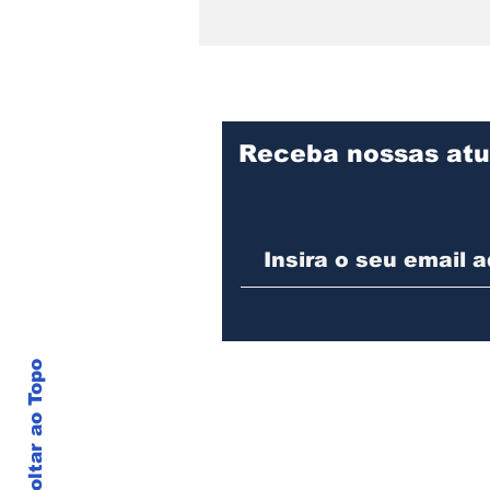
Receba nossas atu
Praça Cidade das Águas
divulga programação de
agosto com oficina para
pais e filhos, evento pet
e feijoada beneficente
Voltar ao Topo