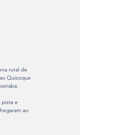
a rural de 
o ao Quiosque 
beiraba.
pista e 
chegaram ao 