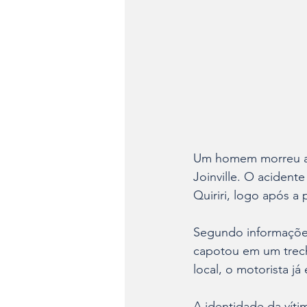
Um homem morreu apó
Joinville. O acident
Quiriri, logo após a 
Segundo informações
capotou em um trech
local, o motorista já
A identidade da víti