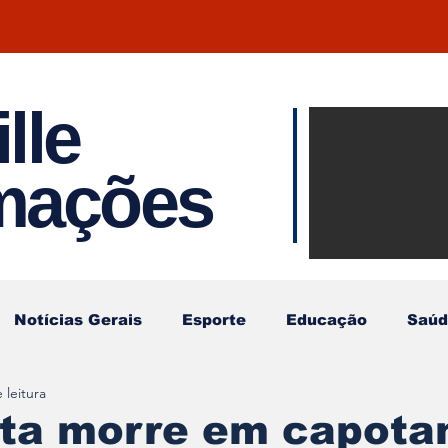
lle
Notíci
rmações
Joinvil
Regiã
Notícias Gerais
Esporte
Educação
Saúd
 leitura
sta morre em capot