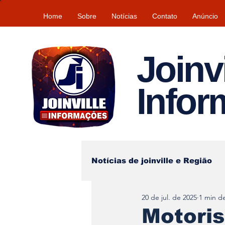
Home
Sobre
Notícias
Contato
Anúncio
Joinvi
Info
Notícias de joinville e Região
20 de jul. de 2025
1 min de
Lazer
Tempo\clima
Motori