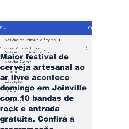
Post
Notícias de joinville e Região
18 de jun.
2 min de leitura
Notícias de joinville e Região
Maior festival de
Notícias Gerais
cerveja artesanal ao
Esporte
ar livre acontece
Educação
domingo em Joinville
Saúde
com 10 bandas de
Segurança
rock e entrada
Lazer
gratuita. Confira a
Tempo\clima