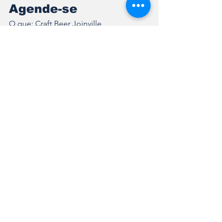
Agende-se 
O que: Craft Beer Joinville 
Quando: 21 de junho das 11h às 22h
Onde: Av. Hermann August Lepper. 
Joinville/SC
Entrada gratuita 
Mais informações: 
www.festivalcraftbeer.com.br/joinville.
Ver tudo
Posts recentes