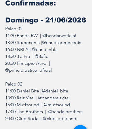
Confirmadas:
Domingo - 21/06/2026
Palco 01
11:30 Banda RW  | @bandarwoficial
13:30 Somecents |@bandasomecents 
16:00 NBLA | @bandanbla
18:30 3 a Fio  | @3afio
20:30 Princípio Ativo  | 
@principioativo_oficial
Palco 02
11:00 Daniel Bife |@daniel_bife
13:00 Raiz Vital | @bandaraizvital
15:00 Muffsound  | @muffsound
17:00 The Brothers  | @banda.brothers
20:00 Club Soda  | @clubsodabanda