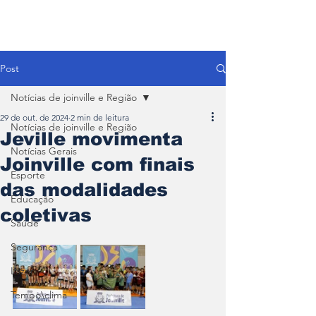
Post
Notícias de joinville e Região
29 de out. de 2024
2 min de leitura
Notícias de joinville e Região
Jeville movimenta
Notícias Gerais
Joinville com finais
Esporte
das modalidades
Educação
coletivas
Saúde
Segurança
Lazer
Tempo\clima