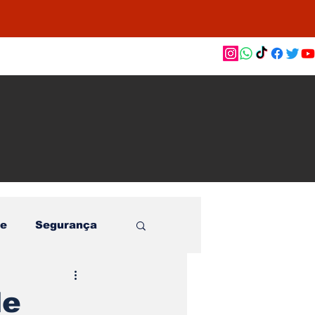
as de
le e
o
e
Segurança
le