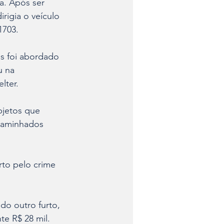
a. Após ser 
rigia o veículo 
1703.
as foi abordado 
 na 
lter.
bjetos que 
ncaminhados 
to pelo crime 
do outro furto, 
e R$ 28 mil. 