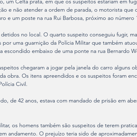
ulo, um Celta prata, em que os suspeitos estariam em fug
ção e não atender a ordem de parada, o motorista que di
uro e um poste na rua Rui Barbosa, próximo ao número 
 detidos no local. O quarto suspeito conseguiu fugir, m
por uma guarnição da Polícia Militar que também atuou
ava escondido embaixo de uma ponte na rua Bernardo We
uspeitos chegaram a jogar pela janela do carro alguns o
s da obra. Os itens apreendidos e os suspeitos foram e
lícia Civil. 
o, de 42 anos, estava com mandado de prisão em aber
litar, os homens também são suspeitos de terem pratica
m andamento. O prejuízo teria sido de aproximadament