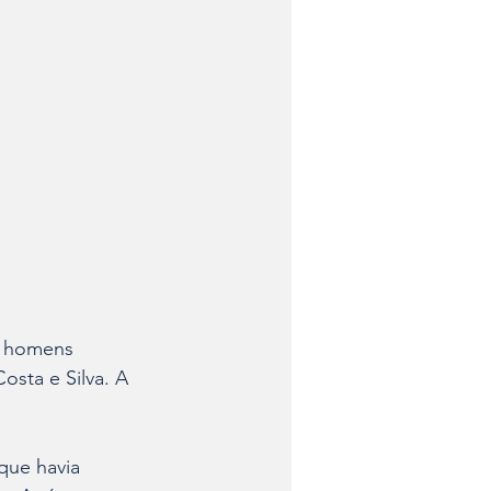
o homens 
sta e Silva. A 
que havia 