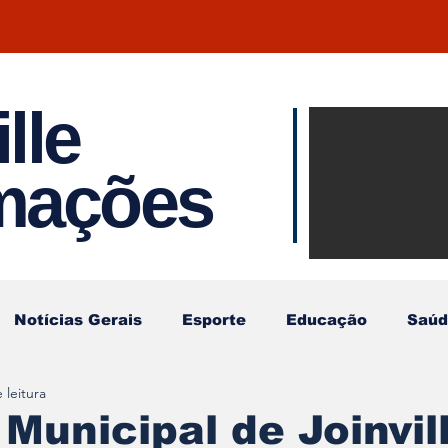
lle
Notíci
rmações
Joinvil
Regiã
Notícias Gerais
Esporte
Educação
Saúd
 leitura
Municipal de Joinvil