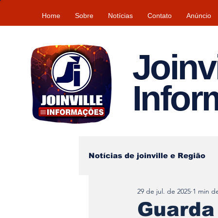
Home
Sobre
Notícias
Contato
Anúncio
Joinvi
Info
Notícias de joinville e Região
29 de jul. de 2025
1 min de
Lazer
Tempo\clima
Guarda 