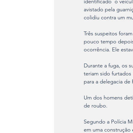
identificado  o veíc
avistado pela guarni
colidiu contra um m
Três suspeitos foram
pouco tempo depois 
ocorrência. Ele est
Durante a fuga, os s
teriam sido furtado
para a delegacia de Po
Um dos homens detid
de roubo. 
Segundo a Polícia Mi
em uma construção e