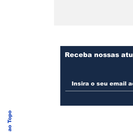
Receba nossas atu
Colisão entre dois
caminhões resulta em
morte na BR-101 em
Araquari
Voltar ao Topo