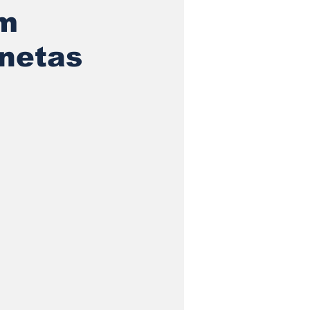
om
netas