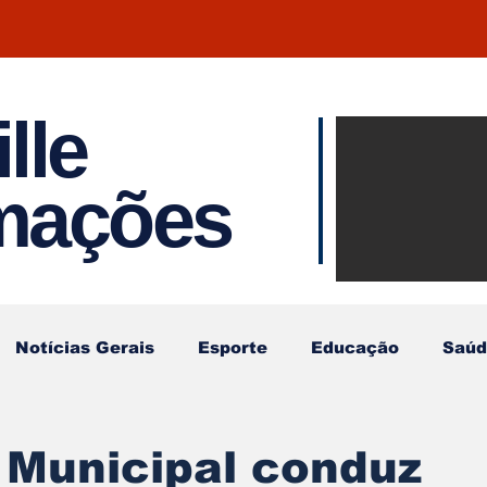
lle
Notíci
rmações
Joinvil
Regiã
Notícias Gerais
Esporte
Educação
Saúd
 Municipal conduz