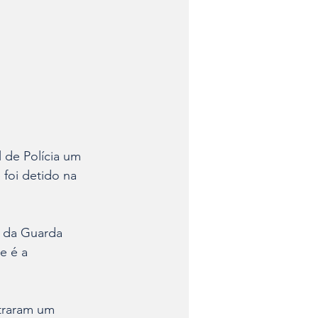
 de Polícia um 
 foi detido na 
 da Guarda 
e é a 
traram um 