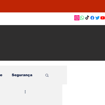
as de
le e
o
e
Segurança