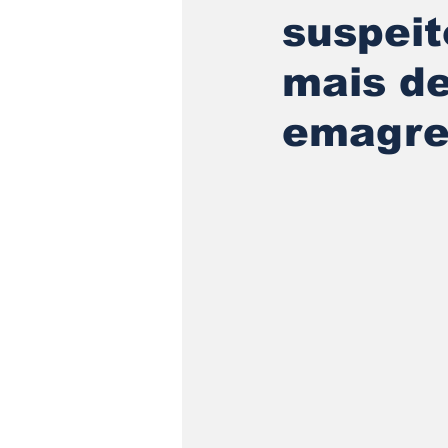
suspei
mais d
emagre