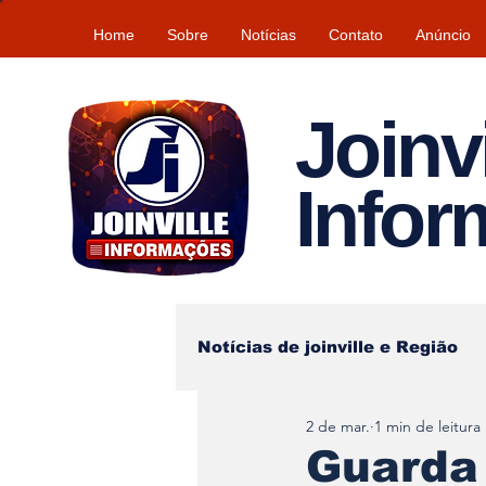
Home
Sobre
Notícias
Contato
Anúncio
Joinvi
Info
Notícias de joinville e Região
2 de mar.
1 min de leitura
Lazer
Tempo\clima
Guarda