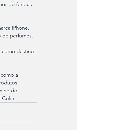
ior do ônibus 
arca iPhone, 
 de perfumes. 
o como destino 
, como a 
rodutos 
meio do 
 Colin.