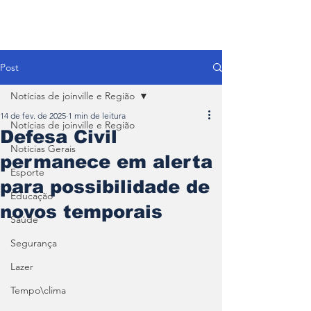
Post
Notícias de joinville e Região
14 de fev. de 2025
1 min de leitura
Notícias de joinville e Região
Defesa Civil
Notícias Gerais
permanece em alerta
Esporte
para possibilidade de
Educação
novos temporais
Saúde
Segurança
Lazer
Tempo\clima