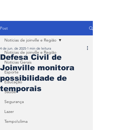
Post
Notícias de joinville e Região
4 de jun. de 2025
1 min de leitura
Notícias de joinville e Região
Defesa Civil de
Notícias Gerais
Joinville monitora
Esporte
possibilidade de
Educação
temporais
Saúde
Segurança
Lazer
Tempo\clima