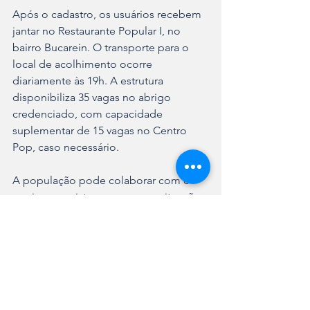
Após o cadastro, os usuários recebem 
jantar no Restaurante Popular I, no 
bairro Bucarein. O transporte para o 
local de acolhimento ocorre 
diariamente às 19h. A estrutura 
disponibiliza 35 vagas no abrigo 
credenciado, com capacidade 
suplementar de 15 vagas no Centro 
Pop, caso necessário.
A população pode colaborar com o 
serviço ao avistar pessoas em situação 
de vulnerabilidade. O Serviço 
Especializado de Abordagem Social 
(SEAS) atende 24 horas por dia pelo 
telefone (47) 3433-3341.