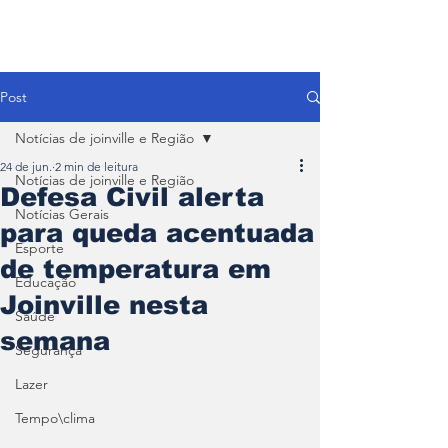
Post
Notícias de joinville e Região
24 de jun.
2 min de leitura
Notícias de joinville e Região
Defesa Civil alerta
Notícias Gerais
para queda acentuada
Esporte
de temperatura em
Educação
Joinville nesta
Saúde
semana
Segurança
Lazer
Tempo\clima