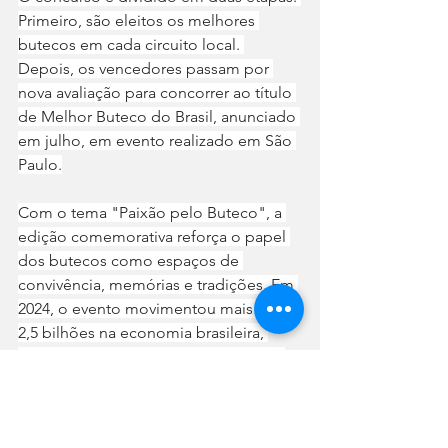
Primeiro, são eleitos os melhores 
butecos em cada circuito local. 
Depois, os vencedores passam por 
nova avaliação para concorrer ao título 
de Melhor Buteco do Brasil, anunciado 
em julho, em evento realizado em São 
Paulo.
Com o tema "Paixão pelo Buteco", a 
edição comemorativa reforça o papel 
dos butecos como espaços de 
convivência, memórias e tradições. Em 
2024, o evento movimentou mais de R$ 
2,5 bilhões na economia brasileira, 
gerando cerca de 13 mil empregos e 
atraindo 150 mil turistas. 
Mais informações estão disponíveis no 