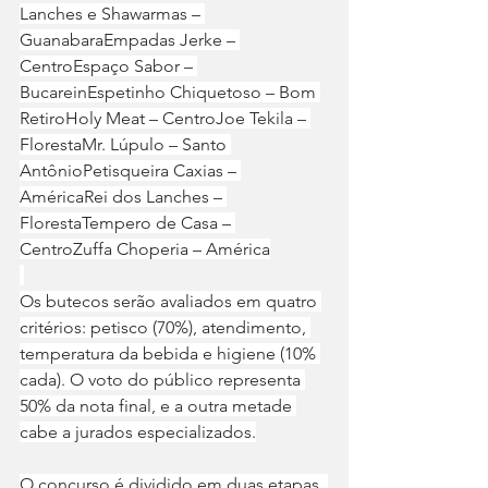
Lanches e Shawarmas – 
GuanabaraEmpadas Jerke – 
CentroEspaço Sabor – 
BucareinEspetinho Chiquetoso – Bom 
RetiroHoly Meat – CentroJoe Tekila – 
FlorestaMr. Lúpulo – Santo 
AntônioPetisqueira Caxias – 
AméricaRei dos Lanches – 
FlorestaTempero de Casa – 
CentroZuffa Choperia – América
Os butecos serão avaliados em quatro 
critérios: petisco (70%), atendimento, 
temperatura da bebida e higiene (10% 
cada). O voto do público representa 
50% da nota final, e a outra metade 
cabe a jurados especializados.
O concurso é dividido em duas etapas. 