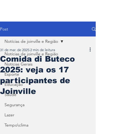
Post
Notícias de joinville e Região
31 de mar. de 2025
2 min de leitura
Notícias de joinville e Região
Comida di Buteco
Notícias Gerais
2025: veja os 17
Esporte
participantes de
Educação
Joinville
Saúde
Segurança
Lazer
Tempo\clima