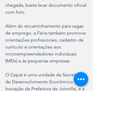
chegada, basta levar documento oficial 
com foto.
Além do encaminhamento para vagas 
de emprego, a Feira também promove 
orientações profissionais, cadastro de 
currículo e orientações aos 
microempreendedores individuais 
(MEIs) e às pequenas empresas.
O Cepat é uma unidade da Secretaria 
de Desenvolvimento Econômico e 
Inovação da Prefeitura de Joinville, e a 
Feira de Oportunidades conta com o 
apoio do Sistema Nacional de 
Emprego (Sine) de Santa Catarina e do 
Espaço do Empreendedor, outra 
unidade da SDE.