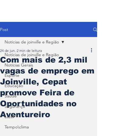
Post
Notícias de joinville e Região
24 de jun.
2 min de leitura
Notícias de joinville e Região
Com mais de 2,3 mil
Notícias Gerais
vagas de emprego em
Esporte
Joinville, Cepat
Educação
promove Feira de
Saúde
Oportunidades no
Segurança
Aventureiro
Lazer
Tempo\clima