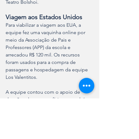
Teatro Bolshoi.
Viagem aos Estados Unidos
Para viabilizar a viagem aos EUA, a 
equipe fez uma vaquinha online por 
meio da Associação de Pais e 
Professores (APP) da escola e 
arrecadou R$ 120 mil. Os recursos 
foram usados para a compra de 
passagens e hospedagem da equipe 
Los Valentitos.
A equipe contou com o apoio de 
doações de pessoas físicas e também 
das empresas: 1º Tabelionato de 
Notas, Água Mineral Vila Nova, Art e 
Ideia Comunicação Visual, Carla Merkle 
Corretora de Imóveis, Charles Wicz - 
Economista Sincero, Coderickr, ECT 