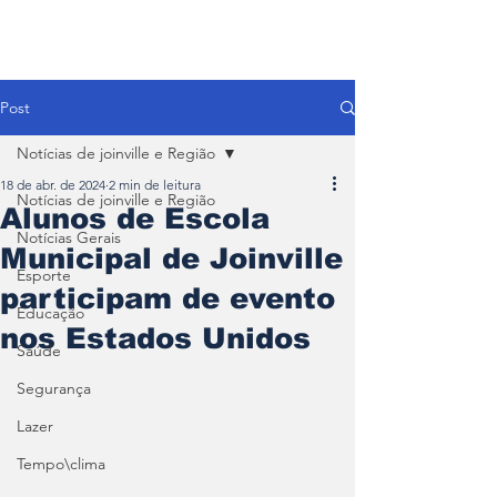
Post
Notícias de joinville e Região
18 de abr. de 2024
2 min de leitura
Notícias de joinville e Região
Alunos de Escola
Notícias Gerais
Municipal de Joinville
Esporte
participam de evento
Educação
nos Estados Unidos
Saúde
Segurança
Lazer
Tempo\clima