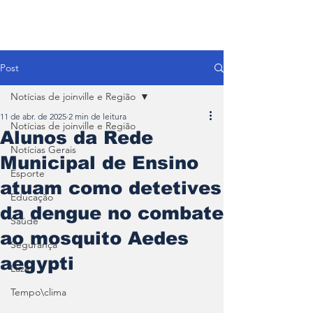
Post
Notícias de joinville e Região
11 de abr. de 2025
2 min de leitura
Notícias de joinville e Região
Alunos da Rede
Notícias Gerais
Municipal de Ensino
Esporte
atuam como detetives
Educação
da dengue no combate
Saúde
ao mosquito Aedes
Segurança
aegypti
Lazer
Tempo\clima