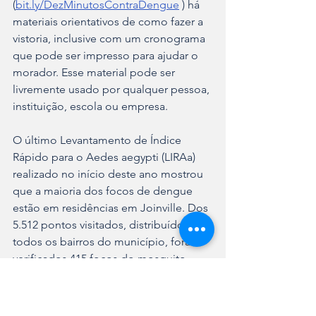
(
bit.ly/DezMinutosContraDengue
 ) há 
materiais orientativos de como fazer a 
vistoria, inclusive com um cronograma 
que pode ser impresso para ajudar o 
morador. Esse material pode ser 
livremente usado por qualquer pessoa, 
instituição, escola ou empresa.
O último Levantamento de Índice 
Rápido para o Aedes aegypti (LIRAa) 
realizado no início deste ano mostrou 
que a maioria dos focos de dengue 
estão em residências em Joinville. Dos 
5.512 pontos visitados, distribuídos por 
todos os bairros do município, foram 
verificados 415 focos do mosquito 
Aedes aegypti.
A pesquisa mostrou a alta 