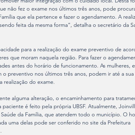
romover maior integração com o cuidado local. Desta f
 que não fez o exame nos últimos três anos, pode procur
Família que ela pertence e fazer o agendamento. A realiz
sendo feita da mesma forma”, detalha o secretário da S
cidade para a realização do exame preventivo de aco
es que moram naquela região. Para fazer o agendamento
idades antes do horário de funcionamento. As mulheres, e
 o preventivo nos últimos três anos, podem ir até a su
r a realização do exame.
nte alguma alteração, o encaminhamento para tratame
ciente é feito pela própria UBSF. Atualmente, Joinvil
 Saúde da Família, que atendem todo o município. O hor
a uma delas pode ser conferido no site da Prefeitura 
).