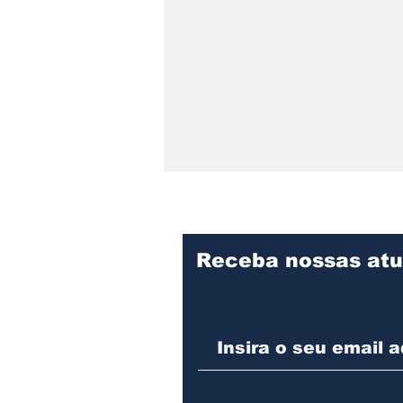
Receba nossas atu
Praça Cidade das Águas
divulga programação de
agosto com oficina para
pais e filhos, evento pet
e feijoada beneficente