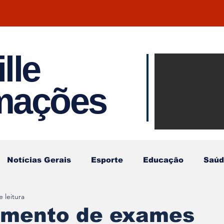
lle
Notíci
rmações
Joinvil
Regiã
Notícias Gerais
Esporte
Educação
Saúd
 leitura
mento de exames