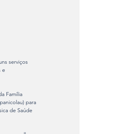
ns serviços 
 e 
a Família 
panicolau) para 
sica de Saúde 