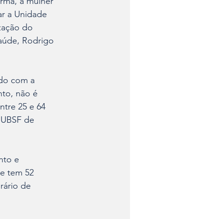
orma, a mulher 
ar a Unidade 
ação do 
aúde, Rodrigo 
rdo com a 
, não é 
ntre 25 e 64 
a UBSF de 
nto e 
le tem 52 
ário de 