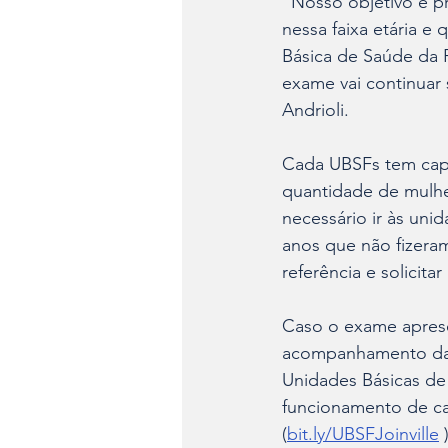
“Nosso objetivo é p
nessa faixa etária e
Básica de Saúde da 
exame vai continuar 
Andrioli.
Cada UBSFs tem capa
quantidade de mulher
necessário ir às un
anos que não fizeram
referência e solicita
Caso o exame aprese
acompanhamento da pa
Unidades Básicas de
funcionamento de cad
(
bit.ly/UBSFJoinville
 