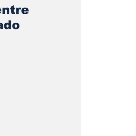
entre
ado