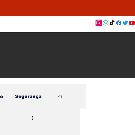
as de
le e
o
e
Segurança