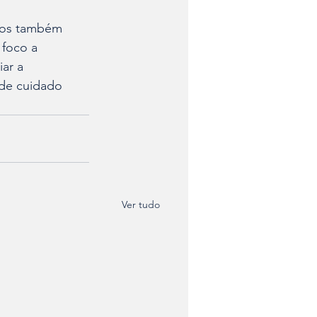
os também 
foco a 
ar a 
 de cuidado 
Ver tudo