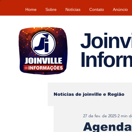
Home
Sobre
Notícias
Contato
Anúncio
Joinvi
Info
Notícias de joinville e Região
27 de fev. de 2025
2 min de
Lazer
Tempo\clima
Agenda