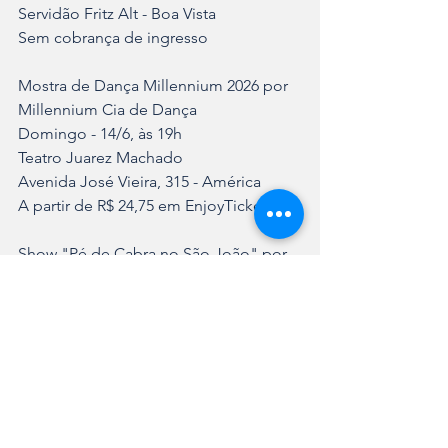
Servidão Fritz Alt - Boa Vista 	
Sem cobrança de ingresso	
Mostra de Dança Millennium 2026 por 
Millennium Cia de Dança	
Domingo - 14/6, às 19h	
Teatro Juarez Machado	
Avenida José Vieira, 315 - América	
A partir de R$ 24,75 em EnjoyTicket	
Show "Pé de Cabra no São João" por 
Quarteto Pé de Cabra	
Domingo - 14/6, às 19h30	
Teatro do Sesc	
Rua Itaiópolis, 470 - América	
Sem cobrança de ingresso
Visita noturna na Biblioteca Pública 
Municipal Prefeito Rolf Colin por 