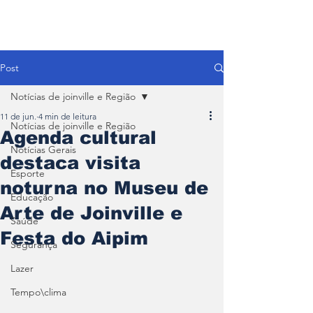
Post
Notícias de joinville e Região
11 de jun.
4 min de leitura
Notícias de joinville e Região
Agenda cultural
Notícias Gerais
destaca visita
Esporte
noturna no Museu de
Educação
Arte de Joinville e
Saúde
Festa do Aipim
Segurança
Lazer
Tempo\clima