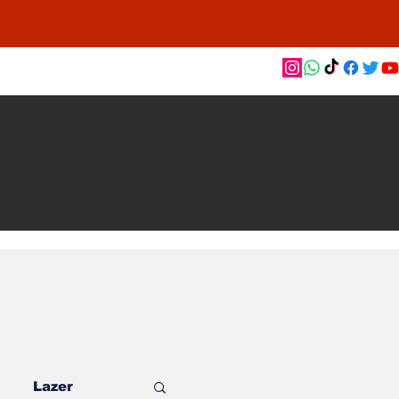
as de
le e
o
Lazer