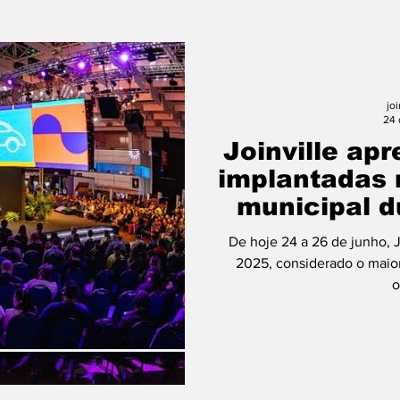
jo
24 
Joinville apr
implantadas 
municipal d
Cida
De hoje 24 a 26 de junho, J
2025, considerado o maior
o