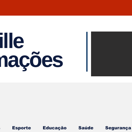
lle
Notíci
rmações
Joinvil
Regiã
s
Esporte
Educação
Saúde
Segurança