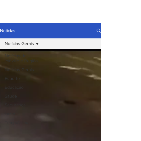
Notícias
Notícias Gerais
Notícias de
joinville e Região
Notícias Gerais
Esporte
Educação
Saúde
Segurança
Lazer
Tempo\clima