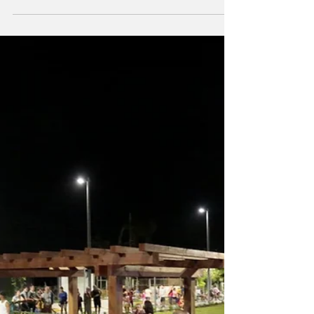
Neste sábado 30/03 por volta das 20h
câmera de monitoramento registrou o
momento em que o carro colide em uma
ciclista na Rua Monsenhor...