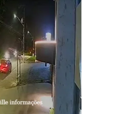
número 2.141, no...