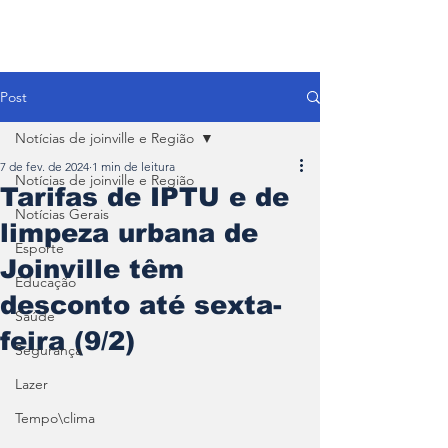
Post
Notícias de joinville e Região
7 de fev. de 2024
1 min de leitura
Notícias de joinville e Região
Tarifas de IPTU e de
Notícias Gerais
limpeza urbana de
Esporte
Joinville têm
Educação
desconto até sexta-
Saúde
feira (9/2)
Segurança
Lazer
Tempo\clima