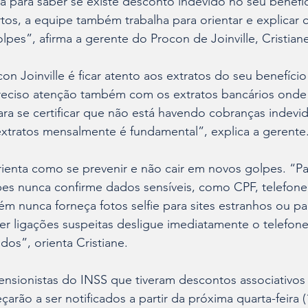
a para saber se existe desconto indevido no seu benefíc
os, a equipe também trabalha para orientar e explicar 
lpes”, afirma a gerente do Procon de Joinville, Cristian
on Joinville é ficar atento aos extratos do seu benefício
reciso atenção também com os extratos bancários onde o
ara se certificar que não está havendo cobranças indevid
extratos mensalmente é fundamental”, explica a gerente
rienta como se prevenir e não cair em novos golpes. “Pa
pes nunca confirme dados sensíveis, como CPF, telefone
 nunca forneça fotos selfie para sites estranhos ou pa
r ligações suspeitas desligue imediatamente o telefone
os”, orienta Cristiane.
nsionistas do INSS que tiveram descontos associativos
rão a ser notificados a partir da próxima quarta-feira (