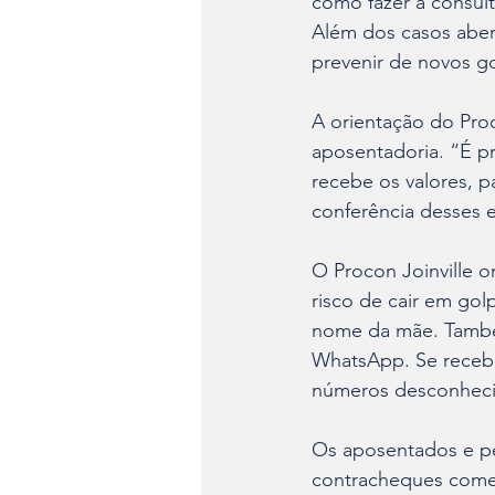
como fazer a consult
Além dos casos abert
prevenir de novos go
A orientação do Proc
aposentadoria. “É p
recebe os valores, p
conferência desses 
O Procon Joinville o
risco de cair em gol
nome da mãe. Também
WhatsApp. Se recebe
números desconhecid
Os aposentados e pe
contracheques começa