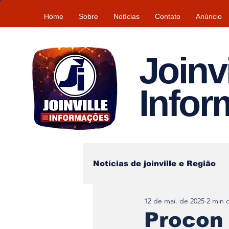
Home
Sobre
Notícias
Contato
Anúncio
Joinvi
Info
Notícias de joinville e Região
12 de mai. de 2025
2 min d
Lazer
Tempo\clima
Procon 