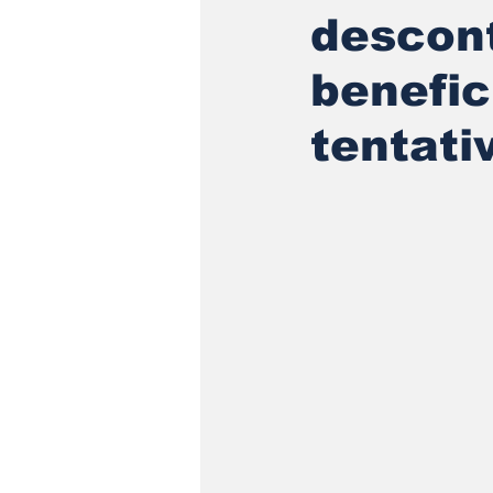
descont
benefic
tentati