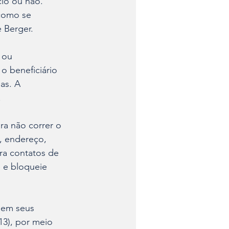
io ou não. 
como se 
e Berger.
 ou 
 beneficiário 
as. A 
.
ra não correr o 
, endereço, 
ra contatos de 
 e bloqueie 
 em seus 
13), por meio 