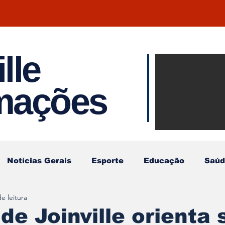
lle
Notíci
rmações
Joinvil
Regiã
Notícias Gerais
Esporte
Educação
Saúd
e leitura
de Joinville orienta 