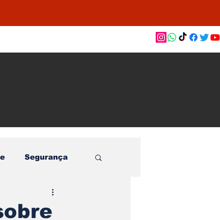
as de
le e
o
e
Segurança
sobre