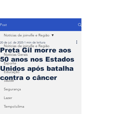
Post
Notícias de joinville e Região
20 de jul. de 2025
1 min de leitura
Notícias de joinville e Região
Preta Gil morre aos
Notícias Gerais
50 anos nos Estados
Esporte
Unidos após batalha
Educação
contra o câncer
Saúde
Segurança
Lazer
Tempo\clima