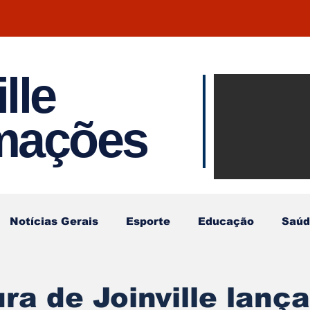
lle
Notíci
rmações
Joinvil
Regiã
Notícias Gerais
Esporte
Educação
Saúd
ura de Joinville lança