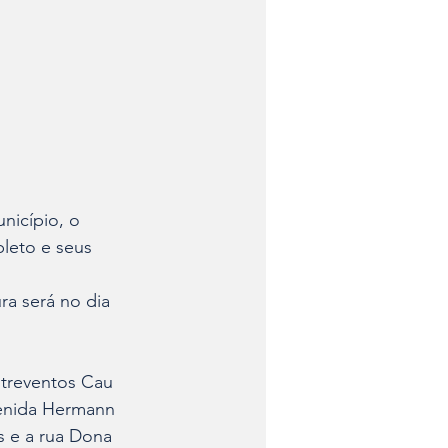
unicípio, o 
pleto e seus 
ura será no dia 
ntreventos Cau 
venida Hermann 
s e a rua Dona 