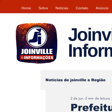
Home
Sobre
Notícias
Contato
Anúncio
Joinvi
Info
Notícias de joinville e Região
2 de jun.
2 min de leitura
Lazer
Tempo\clima
Prefeit