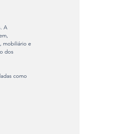
. A 
em, 
 mobiliário e 
ão dos 
idadas como 