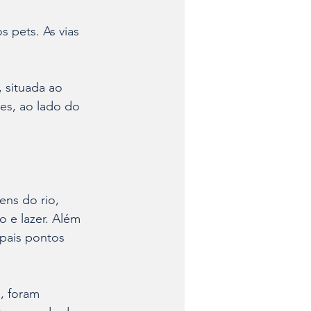
 pets. As vias 
 situada ao 
es, ao lado do 
ns do rio, 
 e lazer. Além 
ipais pontos 
, foram 