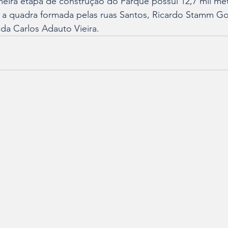
meira etapa de construção do Parque possui 12,7 mil me
 a quadra formada pelas ruas Santos, Ricardo Stamm Go
a Carlos Adauto Vieira.