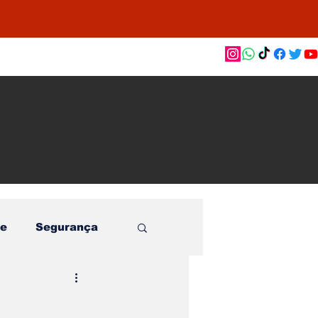
as de
le e
o
e
Segurança