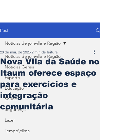
Post
Notícias de joinville e Região
20 de mar. de 2025
2 min de leitura
Notícias de joinville e Região
Nova Vila da Saúde no
Notícias Gerais
Itaum oferece espaço
Esporte
para exercícios e
Educação
integração
Saúde
comunitária
Segurança
Lazer
Tempo\clima