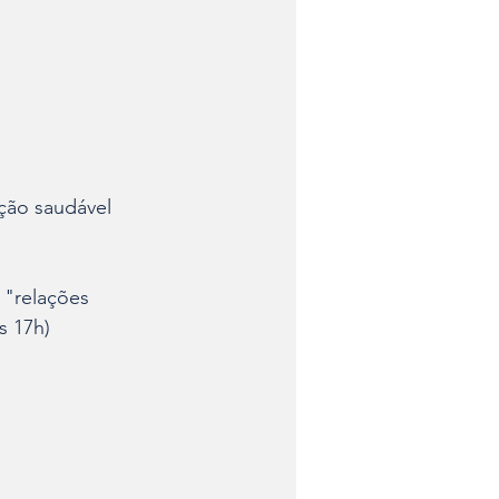
ação saudável
 "relações 
s 17h)