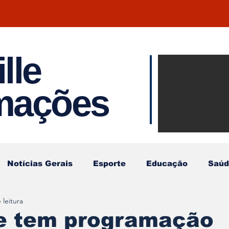
lle
Notíci
rmações
Joinvil
Regiã
Notícias Gerais
Esporte
Educação
Saúd
 leitura
le tem programação