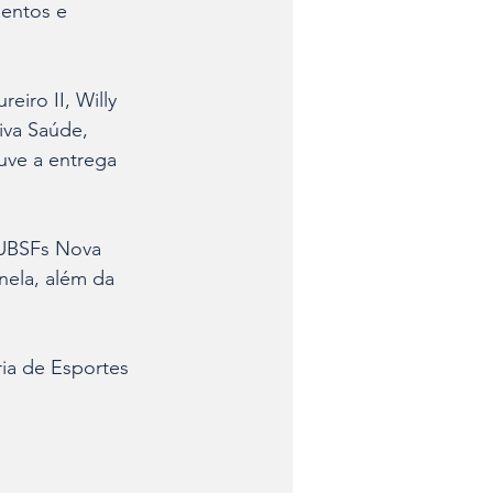
entos e 
iro II, Willy 
iva Saúde, 
uve a entrega 
 UBSFs Nova 
anela, além da 
ia de Esportes 