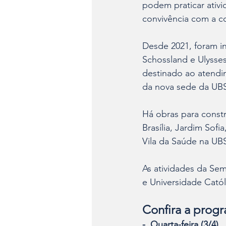
podem praticar ativ
convivência com a 
Desde 2021, foram in
Schossland e Ulysse
destinado ao atendim
da nova sede da UBSF
Há obras para const
Brasília, Jardim Sofi
Vila da Saúde na UB
As atividades da Sem
e Universidade Católi
Confira a prog
-  Quarta-feira (3/4)