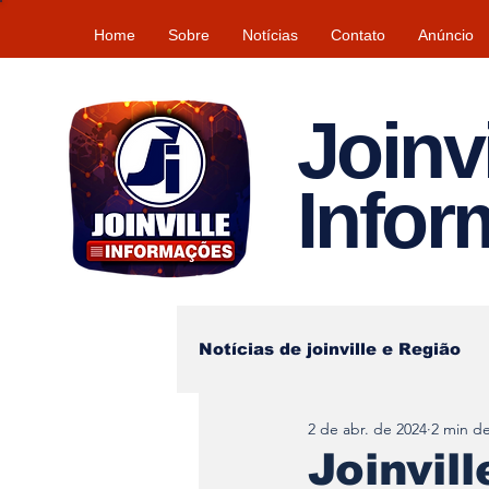
Home
Sobre
Notícias
Contato
Anúncio
Joinvi
Info
Notícias de joinville e Região
2 de abr. de 2024
2 min de
Lazer
Tempo\clima
Joinvil