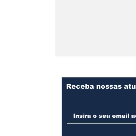
Receba nossas atu
Polícia prende suspeito
de cometer vários
furtos contra o
comércio em São
Francisco do Sul