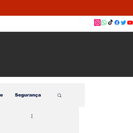
as de
le e
o
e
Segurança