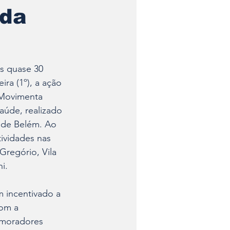
 da
s quase 30 
ira (1º), a ação 
Movimenta 
Saúde, realizado 
 de Belém. Ao 
tividades nas 
Gregório, Vila 
i.
m incentivado a 
com a 
 moradores 