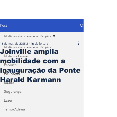
Post
Notícias de joinville e Região
13 de mar. de 2025
2 min de leitura
Notícias de joinville e Região
Joinville amplia
Notícias Gerais
mobilidade com a
Esporte
inauguração da Ponte
Educação
Harald Karmann
Saúde
Segurança
Lazer
Tempo\clima