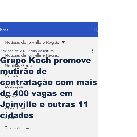
Post
Notícias de joinville e Região
2 de set. de 2025
2 min de leitura
Notícias de joinville e Região
Grupo Koch promove
Notícias Gerais
mutirão de
Esporte
contratação com mais
Educação
de 400 vagas em
Saúde
Joinville e outras 11
Segurança
cidades
Lazer
Tempo\clima