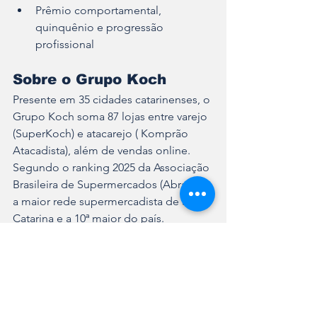
Prêmio comportamental, 
quinquênio e progressão 
profissional
Sobre o Grupo Koch
Presente em 35 cidades catarinenses, o 
Grupo Koch soma 87 lojas entre varejo 
(SuperKoch) e atacarejo ( Komprão 
Atacadista), além de vendas online. 
Segundo o ranking 2025 da Associação 
Brasileira de Supermercados (Abras), é 
a maior rede supermercadista de Santa 
Catarina e a 10ª maior do país.
Serviço Mutirão de contratação Grupo 
Koch 
Data: Sábado, 06/09Horário: 9h 
às 13hLocal: Lojas Komprão e 
SuperKoch de 12 cidades catarinenses, 
incluindo Joinville.