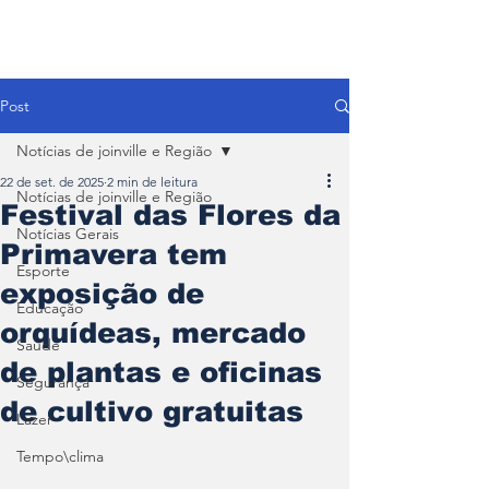
Post
Notícias de joinville e Região
22 de set. de 2025
2 min de leitura
Notícias de joinville e Região
Festival das Flores da
Notícias Gerais
Primavera tem
Esporte
exposição de
Educação
orquídeas, mercado
Saúde
de plantas e oficinas
Segurança
de cultivo gratuitas
Lazer
Tempo\clima