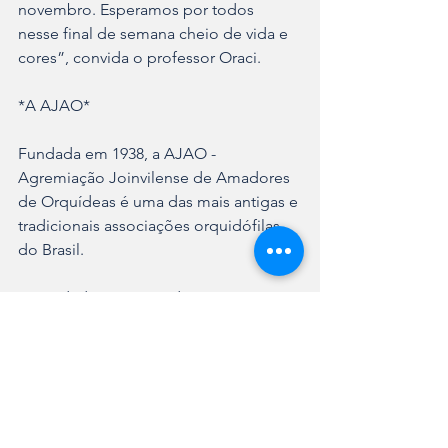
novembro. Esperamos por todos 
nesse final de semana cheio de vida e 
cores”, convida o professor Oraci. 
*A AJAO*
Fundada em 1938, a AJAO - 
Agremiação Joinvilense de Amadores 
de Orquídeas é uma das mais antigas e 
tradicionais associações orquidófilas 
do Brasil.
A entidade reúne produtores e 
colecionadores de Joinville e região e, 
durante todo o ano, realiza diversas 
ações e participa das principais 
exposições de flores, em diversos 
locais do país.