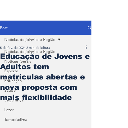
Post
Notícias de joinville e Região
5 de fev. de 2024
2 min de leitura
Notícias de joinville e Região
Educação de Jovens e
Notícias Gerais
Adultos tem
Esporte
matrículas abertas e
Educação
nova proposta com
Saúde
mais flexibilidade
Segurança
Lazer
Tempo\clima