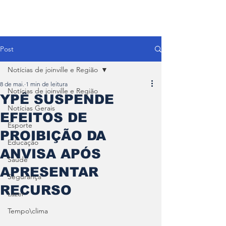
Post
Notícias de joinville e Região
8 de mai.
1 min de leitura
Notícias de joinville e Região
YPÊ SUSPENDE
Notícias Gerais
EFEITOS DE
Esporte
PROIBIÇÃO DA
Educação
ANVISA APÓS
Saúde
APRESENTAR
Segurança
RECURSO
Lazer
Tempo\clima