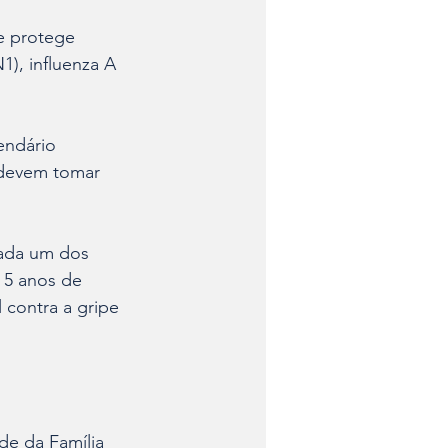
ue protege 
1), influenza A 
endário 
 devem tomar 
cada um dos 
 5 anos de 
 contra a gripe 
de da Família 