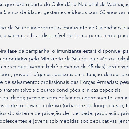
as que fazem parte do Calendário Nacional de Vacinação
a 5 anos de idade, gestantes e idosos com 60 anos ou m
ério da Saúde incorporou o imunizante ao Calendário Na
o, a vacina vai ficar disponível de forma permanente para
ra fase da campanha, o imunizante estará disponível pa
prioritários pelo Ministério da Saúde, que são os traba
ulheres que tiveram bebê a menos de 45 dias); professo
erior; povos indígenas; pessoas em situação de rua; prof
 e de salvamento; profissionais das Forças Armadas; pe
 transmissíveis e outras condições clínicas especiais 
da idade); pessoas com deficiência permanente; camin
nsporte rodoviário coletivo (urbano e de longo curso); t
rios do sistema de privação de liberdade; população pri
dolescentes e jovens sob medidas socioeducativas (entr