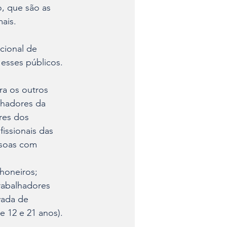
, que são as 
ais.
cional de 
 esses públicos.
ra os outros 
lhadores da 
res dos 
issionais das 
ssoas com 
honeiros; 
rabalhadores 
vada de 
e 12 e 21 anos).