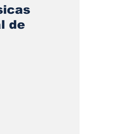
sicas
l de