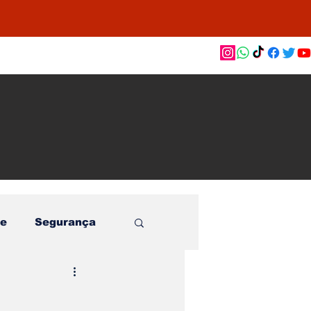
as de
le e
o
e
Segurança