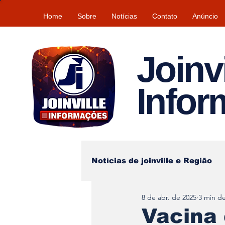
Home
Sobre
Notícias
Contato
Anúncio
Joinvi
Info
Notícias de joinville e Região
8 de abr. de 2025
3 min de
Lazer
Tempo\clima
Vacina 