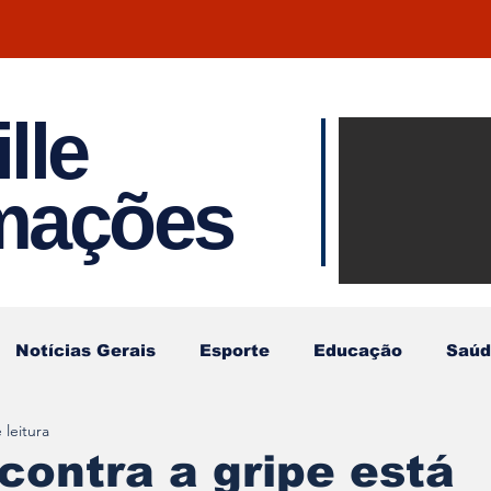
lle
Notíci
rmações
Joinvil
Regiã
Notícias Gerais
Esporte
Educação
Saúd
 leitura
contra a gripe está