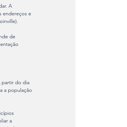
ar. A 
s endereços e 
inville).
ende de 
ientação 
partir do dia 
da a população 
cípios 
iar a 