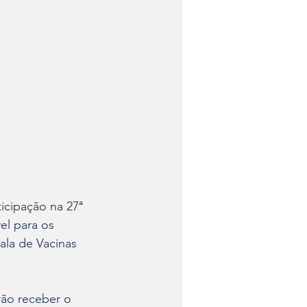
ticipação na 27ª 
el para os 
ala de Vacinas 
rão receber o 