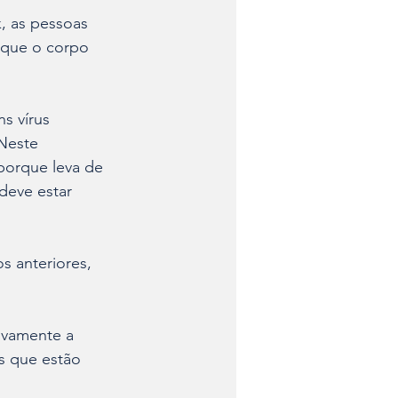
, as pessoas 
 que o corpo 
s vírus 
Neste 
porque leva de 
deve estar 
 anteriores, 
ovamente a 
s que estão 