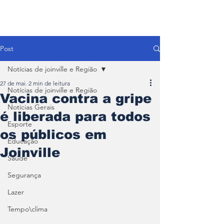
Post
Notícias de joinville e Região
27 de mai.
2 min de leitura
Notícias de joinville e Região
Vacina contra a gripe
Notícias Gerais
é liberada para todos
Esporte
os públicos em
Educação
Joinville
Saúde
Segurança
Lazer
Tempo\clima