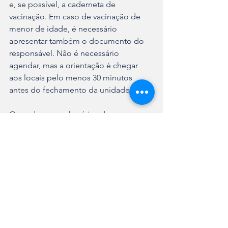
e, se possível, a caderneta de 
vacinação. Em caso de vacinação de 
menor de idade, é necessário 
apresentar também o documento do 
responsável. Não é necessário 
agendar, mas a orientação é chegar 
aos locais pelo menos 30 minutos 
antes do fechamento da unidade.
Os endereços e horários de 
funcionamento estão disponíveis no 
site da Prefeitura de Joinville 
(
link.joinville.sc.gov.br/UBSFsJoinville
).
Ver tudo
Posts recentes