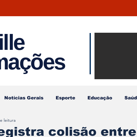
lle
Notíci
rmações
Joinvil
Regiã
Notícias Gerais
Esporte
Educação
Saúd
e leitura
egistra colisão entr