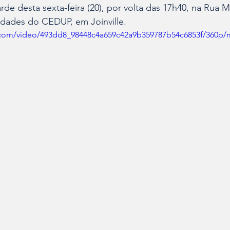
de desta sexta-feira (20), por volta das 17h40, na Rua 
idades do CEDUP, em Joinville.
ic.com/video/493dd8_98448c4a659c42a9b359787b54c6853f/360p/