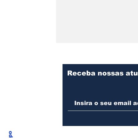
Receba nossas atu
Educação de Joinville
abre matrículas para a
Educação de Jovens e
Adultos (EJA) e para
qualificação
profissional em Inspetor
de Qualidade