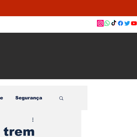
as de
le e
o
e
Segurança
e trem