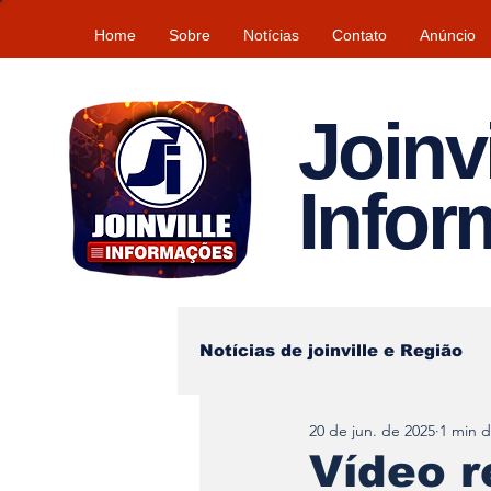
Home
Sobre
Notícias
Contato
Anúncio
Joinvi
Info
Notícias de joinville e Região
20 de jun. de 2025
1 min d
Lazer
Tempo\clima
Vídeo r