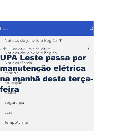
Post
Notícias de joinville e Região
7 de jul. de 2025
1 min de leitura
Notícias de joinville e Região
UPA Leste passa por
Notícias Gerais
manutenção elétrica
Esporte
na manhã desta terça-
Educação
feira
Saúde
Segurança
Lazer
Tempo\clima