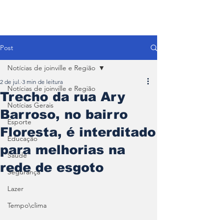
Post
Notícias de joinville e Região
2 de jul.
3 min de leitura
Notícias de joinville e Região
Trecho da rua Ary
Notícias Gerais
Barroso, no bairro
Esporte
Floresta, é interditado
Educação
para melhorias na
Saúde
rede de esgoto
Segurança
Lazer
Tempo\clima