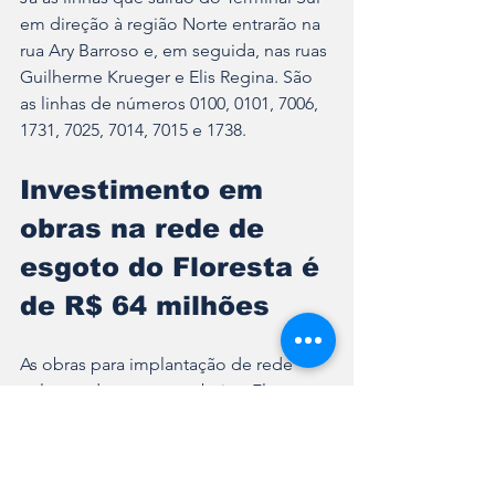
em direção à região Norte entrarão na 
rua Ary Barroso e, em seguida, nas ruas 
Guilherme Krueger e Elis Regina. São 
as linhas de números 0100, 0101, 7006, 
1731, 7025, 7014, 7015 e 1738.
Investimento em 
obras na rede de 
esgoto do Floresta é 
de R$ 64 milhões
As obras para implantação de rede 
coletora de esgoto no bairro Floresta 
iniciaram no final do mês de abril. No 
total, serão instalados 79,4 km de rede 
coletora e nove estações elevatórias. 