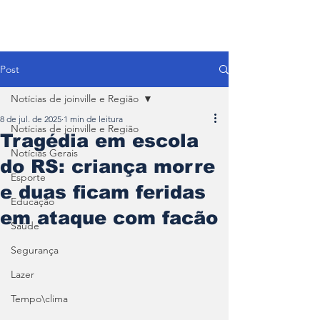
Post
Notícias de joinville e Região
8 de jul. de 2025
1 min de leitura
Notícias de joinville e Região
Tragédia em escola
Notícias Gerais
do RS: criança morre
Esporte
e duas ficam feridas
Educação
em ataque com facão
Saúde
Segurança
Lazer
Tempo\clima