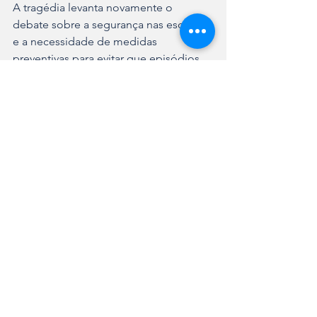
A tragédia levanta novamente o 
debate sobre a segurança nas escolas 
e a necessidade de medidas 
preventivas para evitar que episódios 
como este se repitam.
Ver tudo
Posts recentes