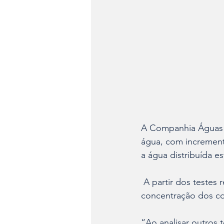
A Companhia Águas d
água, com incremento
a água distribuída e
 A partir dos testes realizados nos últimos dias, foi possível observar uma queda na 
concentração dos co
“Ao analisar outros 