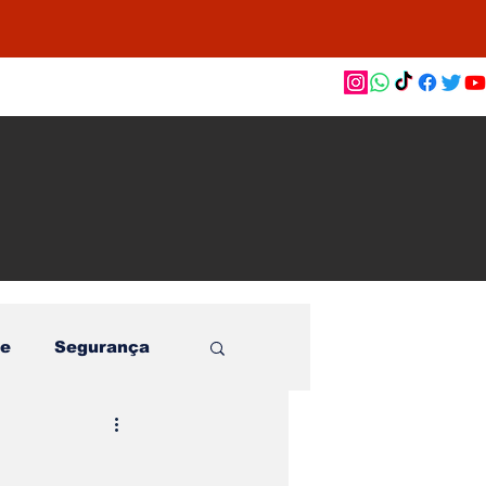
as de
le e
o
e
Segurança