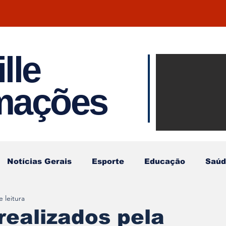
lle
Notíci
rmações
Joinvil
Regiã
Notícias Gerais
Esporte
Educação
Saúd
 leitura
realizados pela