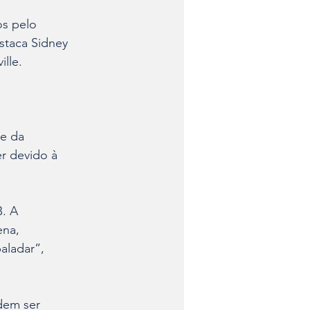
os pelo 
staca Sidney 
lle.
e da 
r devido à 
. A 
na, 
aladar”, 
dem ser 