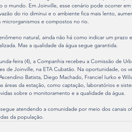
 o mundo. Em Joinville, esse cenário pode ocorrer e
azão do rio diminui e o ambiente fica mais lento, aume
 microrganismos e compostos no rio.
 fenômeno natural, ainda não há como indicar um prazo 
alizada. Mas a qualidade da água segue garantida.
nda-feira (4), a Companhia recebeu a Comissão de Urb
s de Joinville, na ETA Cubatão. Na oportunidade, os v
Ascendino Batista, Diego Machado, Franciel Iurko e Wili
 áreas da estação, como captação, laboratórios e sistem
úvidas sobre o monitoramento e a qualidade da água.
e segue atendendo a comunidade por meio dos canais ofi
idas da população.