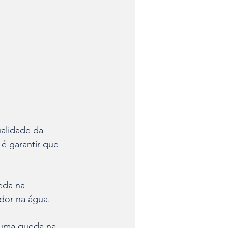
alidade da 
é garantir que 
dor na água.
 uma queda na 