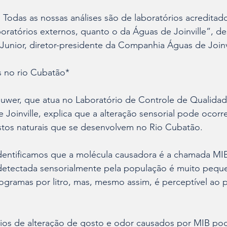
 Todas as nossas análises são de laboratórios acreditad
boratórios externos, quanto o da Águas de Joinville”, de
Junior, diretor-presidente da Companhia Águas de Joinvi
 no rio Cubatão*
Ruwer, que atua no Laboratório de Controle de Qualidad
oinville, explica que a alteração sensorial pode ocorre
os naturais que se desenvolvem no Rio Cubatão.
identificamos que a molécula causadora é a chamada MIB
etectada sensorialmente pela população é muito peque
ogramas por litro, mas, mesmo assim, é perceptível ao p
ios de alteração de gosto e odor causados por MIB po