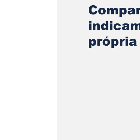
Companh
indica
própria