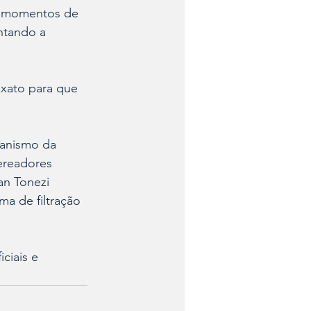
m momentos de 
ntando a 
exato para que 
anismo da 
ereadores 
an Tonezi 
a de filtração 
ciais e 