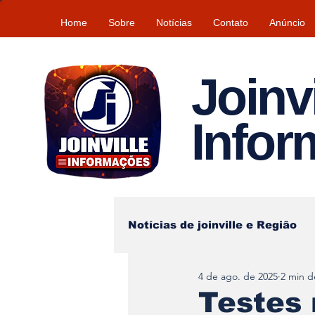
Home
Sobre
Notícias
Contato
Anúncio
Joinvi
Info
Notícias de joinville e Região
4 de ago. de 2025
2 min de
Lazer
Tempo\clima
Testes 