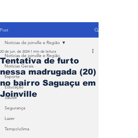
Post
Notícias de joinville e Região
20 de jun. de 2024
1 min de leitura
Notícias de joinville e Região
Tentativa de furto
Notícias Gerais
nessa madrugada (20)
Esporte
no bairro Saguaçu em
Educação
Joinville
Saúde
Segurança
Lazer
Tempo\clima