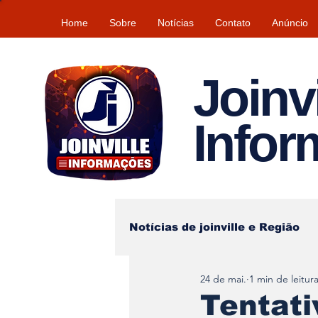
Home
Sobre
Notícias
Contato
Anúncio
Joinvi
Info
Notícias de joinville e Região
24 de mai.
1 min de leitur
Lazer
Tempo\clima
Tentat