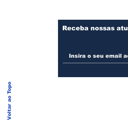
Receba nossas atu
Polícia prende suspeito
de cometer vários
furtos contra o
comércio em São
Francisco do Sul
Voltar ao Topo
© J