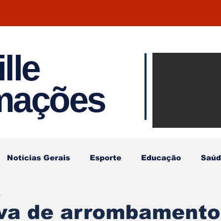
lle
Notíci
rmações
Joinvil
Regiã
Notícias Gerais
Esporte
Educação
Saúd
a
iva de arrombamento