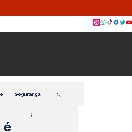
as de
le e
o
e
Segurança
 é