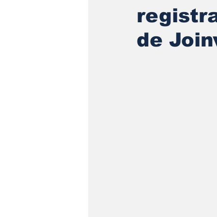
registr
de Joinv