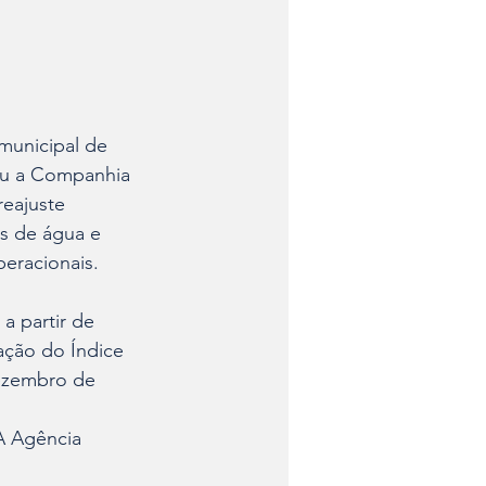
municipal de 
ou a Companhia 
reajuste 
as de água e 
peracionais.
a partir de 
ação do Índice 
ezembro de 
A Agência 