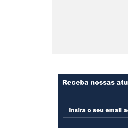
Receba nossas atu
Arrombamento a
comércio em Joinville