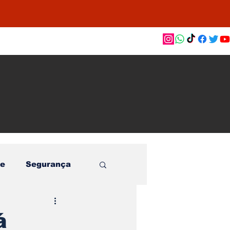
as de
le e
o
e
Segurança
á