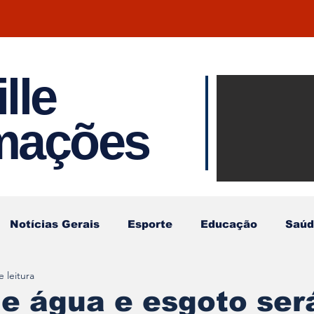
lle
Notíci
rmações
Joinvil
Regiã
Notícias Gerais
Esporte
Educação
Saúd
 leitura
de água e esgoto ser