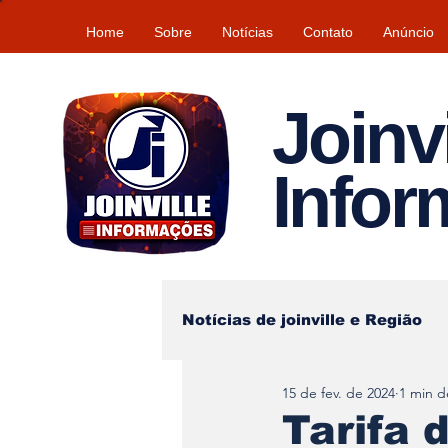
Home
Sobre
Notícias
Contato
Anúncio
Joinvi
Info
Notícias de joinville e Região
15 de fev. de 2024
1 min de
Lazer
Tempo\clima
Tarifa 