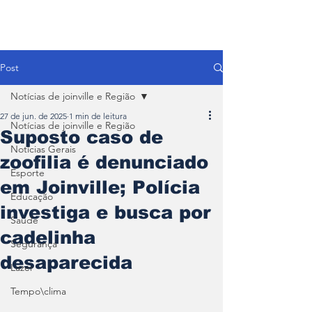
Post
Notícias de joinville e Região
27 de jun. de 2025
1 min de leitura
Notícias de joinville e Região
Suposto caso de
Notícias Gerais
zoofilia é denunciado
Esporte
em Joinville; Polícia
Educação
investiga e busca por
Saúde
cadelinha
Segurança
desaparecida
Lazer
Tempo\clima