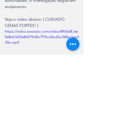
autoridades. A investigação segue em 
andamento.
Veja o vídeo abaixo: ( CUIDADO 
CENAS FORTES! )
https://video.wixstatic.com/video/493dd8_6e
9a8e61623a40d19c06c7f74cd3ed2e/360p/mp4
/file.mp4
Ver tudo
Posts recentes