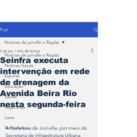
Post
Notícias de joinville e Região
5 de jan.
1 min de leitura
Notícias de joinville e Região
Seinfra executa
Notícias Gerais
intervenção em rede
Esporte
de drenagem da
Educação
Avenida Beira Rio
Saúde
nesta segunda-feira
Segurança
Lazer
Tempo\clima
A Prefeitura de Joinville, por meio da 
Secretaria de Infraestrutura Urbana 