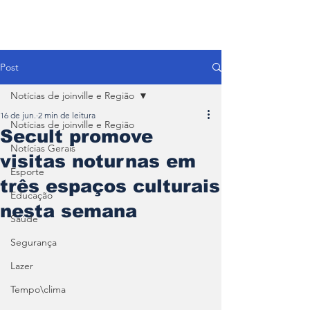
Post
Notícias de joinville e Região
16 de jun.
2 min de leitura
Notícias de joinville e Região
Secult promove
Notícias Gerais
visitas noturnas em
Esporte
três espaços culturais
Educação
nesta semana
Saúde
Segurança
Lazer
Tempo\clima